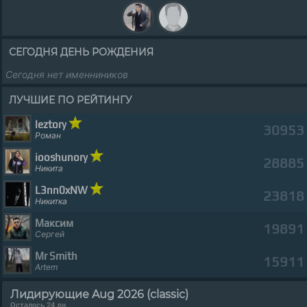
СЕГОДНЯ ДЕНЬ РОЖДЕНИЯ
Сегодня нет именниников
ЛУЧШИЕ ПО РЕЙТИНГУ
leztory
30953
Роман
iooshunory
28885
Никита
L3nn0xNW
23818
Никитка
Мaксим
19891
Сергей
Mr Smith
15911
Artem
Лидирующие Aug 2026 (classic)
Осталось 24 дн