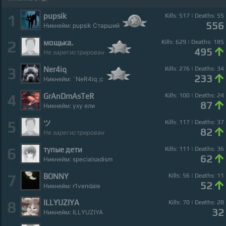
pupsik
1
Kills: 517 | Deaths: 55
556
Никнейм: pupsik Старший
мощька.
2
Kills: 629 | Deaths: 185
495
Не зарегистрирован
Ner4iq
3
Kills: 276 | Deaths: 34
233
Никнейм: `NeR4iq ;c
GrAnDmAsTeR
4
Kills: 100 | Deaths: 24
87
Никнейм: уху ели
ツ
5
Kills: 117 | Deaths: 37
82
Не зарегистрирован
тупые дети
6
Kills: 111 | Deaths: 36
62
Никнейм: specialsadism
BONNY
7
Kills: 56 | Deaths: 11
52
Никнейм: r1vendale
ILLYUZIYA
8
Kills: 70 | Deaths: 28
32
Никнейм: ILLYUZIYA