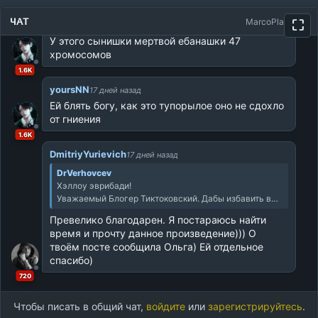
1.6K
ЧАТ
MarcoPlay.com
⛶
yoursNN
17 дней назад
У этого сынишки мертвой ебанашки 47 
хромосомов
1.6K
yoursNN
17 дней назад
Ей блять богу, как это тупорылое оно не сдохло 
от гниения
1.6K
DmitriyYurievich
17 дней назад
DrVerhovcev
Хэллоу эврибади!
Уважаемый Блогер Тиктоковский. Дабы избавить вас от зависти к людям читающим и от надуманных предлогов
Превелико благодарен. Я постараюсь найти 
время и прочту данное произведение))) О 
твоём посте сообщила Ольга) Ей отдельное 
спасибо)
720
Чтобы писать в общий чат,
войдите
или
зарегистрируйтесь
.