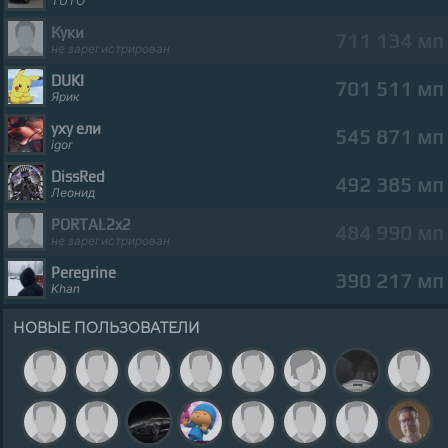
TUTO
Куки
711 134 мп
не зарегистрирован
DUKI
701 511 мп
Ярик
уху ели
545 871 мп
igor
DissRed
492 385 мп
Леонид
PORTAL2x2
484 990 мп
не зарегистрирован
Peregrine
390 217 мп
Khan
НОВЫЕ ПОЛЬЗОВАТЕЛИ