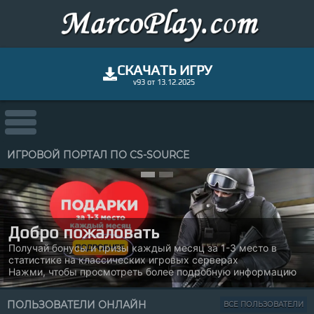
СКАЧАТЬ ИГРУ
v93 от 13.12.2025
ИГРОВОЙ ПОРТАЛ ПО CS-SOURCE
пожаловать
3.5K
Игровы
усы и призы каждый месяц за 1-3 место в
yoursNN
17 дней назад
Большое раз
на классических игровых серверах
leztory
доступно на
бы просмотреть более подробную информацию
Не ссорьтесь, мальчики :(
Забей
ПОЛЬЗОВАТЕЛИ ОНЛАЙН
ВСЕ ПОЛЬЗОВАТЕЛИ