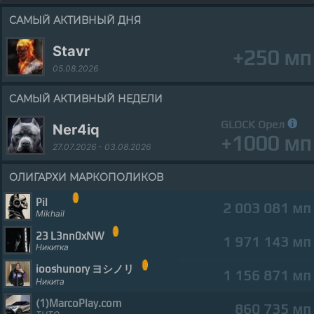
САМЫЙ АКТИВНЫЙ ДНЯ
Stavr
+250 мп
05.08.2026
САМЫЙ АКТИВНЫЙ НЕДЕЛИ
GLOCK Орел
Ner4iq
+1000 мп
27.07.2026 - 03.08.2026
ОЛИГАРХИ МАРКОПОЛИКОВ
Pil
2 003 081 мп
Mikhail
23 L3nn0xNW
1 971 143 мп
Никитка
iooshunory ヨシノリ
1 156 871 мп
Никита
(1)MarcоPlay.com
860 735 мп