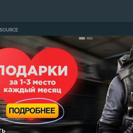
азад
ая собачка. Рад, что пёсика удалось развеселить. А что вы хотел
-SOURCE
 просто смех,
м, без судьбы.
вам до тех,
еселиться вы.
азад
громное. Как выяснилось - это гексалогия.
азад