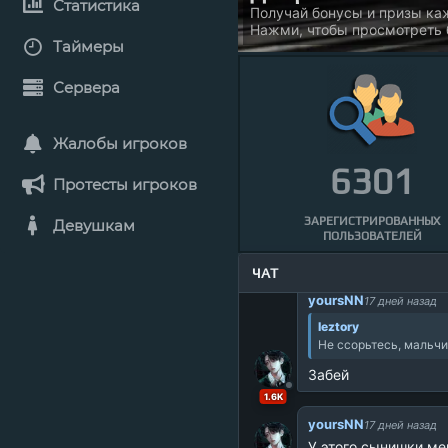
Статистика
Большое разнообразие игр
доступно на игровых серв
Таймеры
Сервера
Жалобы игроков
6301
Протесты игроков
ЗАРЕГИСТРИРОВАННЫХ
Девушкам
ПОЛЬЗОВАТЕЛЕЙ
ЧАТ
3.5K
yoursNN
17 дней назад
leztory
Не ссорьтесь, мальчик
Забей
1.6K
yoursNN
17 дней назад
У этого сынишки м