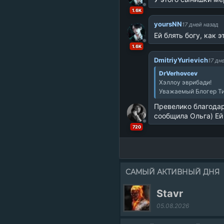
1.6K
yoursNN
17 дней назад
Ей блять богу, как 
1.6K
DmitriyYurievich
17 дн
DrVerhovcev
Хэллоу эврибади!
Уважаемый Блогер Ти
Превелико благодар
сообщила Ольга) Ей
720
САМЫЙ АКТИВНЫЙ ДНЯ
Stavr
05.08.2026