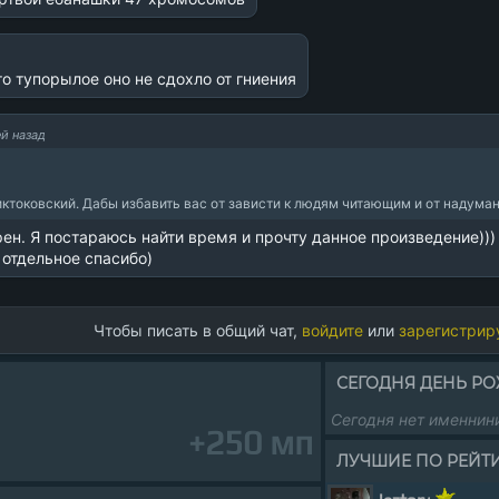
это тупорылое оно не сдохло от гниения
ей назад
ктоковский. Дабы избавить вас от зависти к людям читающим и от надума
ен. Я постараюсь найти время и прочту данное произведение))) 
 отдельное спасибо)
Чтобы писать в общий чат,
войдите
или
зарегистрир
СЕГОДНЯ ДЕНЬ Р
Сегодня нет именнин
+250 мп
ЛУЧШИЕ ПО РЕЙТ