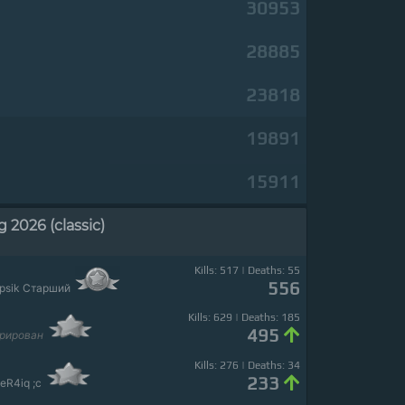
30953
28885
23818
19891
15911
026 (classic)
Kills: 517 | Deaths: 55
556
psik Старший
Kills: 629 | Deaths: 185
495
трирован
Kills: 276 | Deaths: 34
233
eR4iq ;c