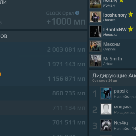
leztory
ЕЛИ
Роман
GLOCK Орел
iooshunory
+1000 мп
Никита
6
L3nn0xNW
Никитка
КОВ
Мaксим
2 003 081 мп
Сергей
Mr Smith
1 971 143 мп
Artem
Лидирующие Aug 2
1 156 871 мп
Осталось 24 дн
pupsik
1
860 735 мп
Никнейм: pu
711 134 мп
мощька.
2
Не зарегис
701 511 мп
Ner4iq
3
Никнейм: `N