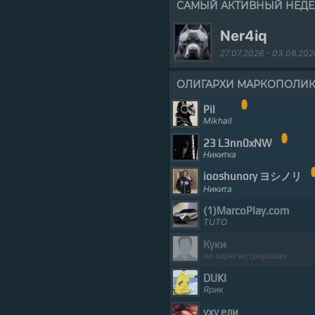
САМЫЙ АКТИВНЫЙ НЕД
Ner4iq
27.07.2026 - 03.08.202
ОЛИГАРХИ МАРКОПОЛИ
Pil
Mikhail
23 L3nn0xNW
Никитка
iooshunory ヨシノリ
Никита
(1)MarcоPlay.com
TUTO
Куки
не зарегистрирован
DUKI
Ярик
уху ели