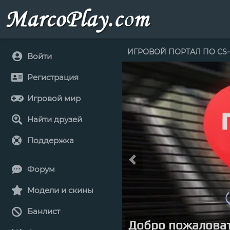
DrVerhovcev
19 дней н
Ner4iq
Ой, какая хорошеньк
ИГРОВОЙ ПОРТАЛ ПО CS
Войти
Я шут, я Арлекин, я
Регистрация
Без имени и, в обще
Игровой мир
Какое, право, дело 
Найти друзей
Над кем пришли пов
3.5K
Поддержка
DrVerhovcev
19 дней н
Совушка, спасибо о
Форум
3.5K
DrVerhovcev
19 дней н
Модели и скины
Банлист
Игровые карты