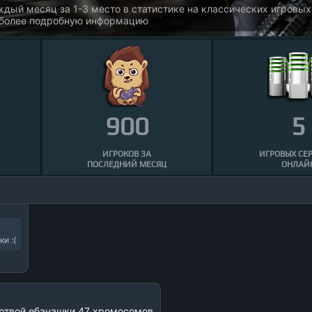
овых карт на любой вкус
ерах MarcoPlay.com
900
5
ИГРОКОВ ЗА
ИГРОВЫХ СЕ
ПОСЛЕДНИЙ МЕСЯЦ
ОНЛАЙ
и :(
ертвой ебанашки 47 хромосомов