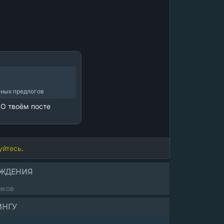
нных предлогов
О твоём посте 
уйтесь
.
ОЖДЕНИЯ
иков
ИНГУ