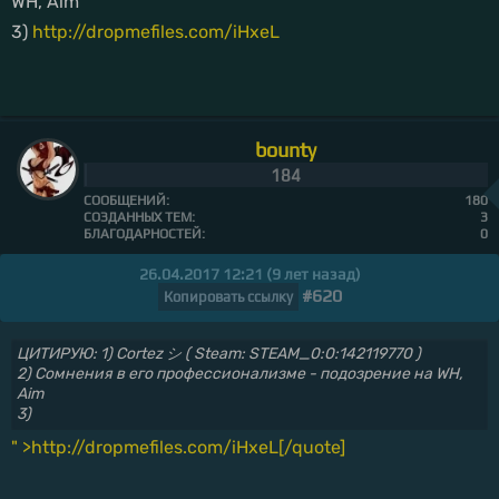
WH, Aim
3)
http://dropmefiles.com/iHxeL
bounty
184
СООБЩЕНИЙ:
180
СОЗДАННЫХ ТЕМ:
3
БЛАГОДАРНОСТЕЙ:
0
26.04.2017 12:21 (9 лет назад)
#620
Копировать ссылку
ЦИТИРУЮ: 1) Cortez シ ( Steam: STEAM_0:0:142119770 )
2) Сомнения в его профессионализме - подозрение на WH,
Aim
3)
" >http://dropmefiles.com/iHxeL[/quote]