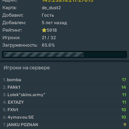
145.239.19.217:27015
Карта:
de_dust2
Добавил:
Гость
Добавлен:
5 лет назад
Рейтинг:
5918
Игроки:
21 / 32
Загруженность:
65.6%
Игроки на сервере
1.
bomba
17
2.
FANk1
14
3.
Lolek“skins.army”
11
4.
EXTAZY
11
5.
FXtrt
10
6.
4ymavou SE
10
7.
jANKU POZNAN
9