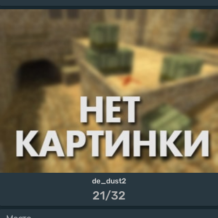
de_dust2
21/32