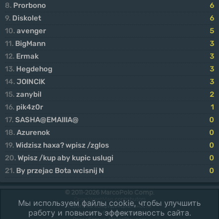
8.
Prorbono
6
9.
Diskolet
6
10.
avenger
5
11.
BigMann
3
12.
Ermak
3
13.
Hegdehog
3
14.
JOINCIK
3
15.
zanybil
2
16.
pik4z0r
1
17.
SASHA@EMAIIIA@
0
18.
Azurenok
0
19.
Widzisz haxa? wpisz /zglos
0
20.
Wpisz /kup aby kupic uslugi
0
21.
By przejac Bota wcisnij N
0
© 2011-2026 MarcoPolo Comp.
OpenStreetMap
contributors
Мы используем файлы cookie, чтобы улучшить
Политика конфиденциальности
работу и повысить эффективность сайта.
Договор публичной оферты