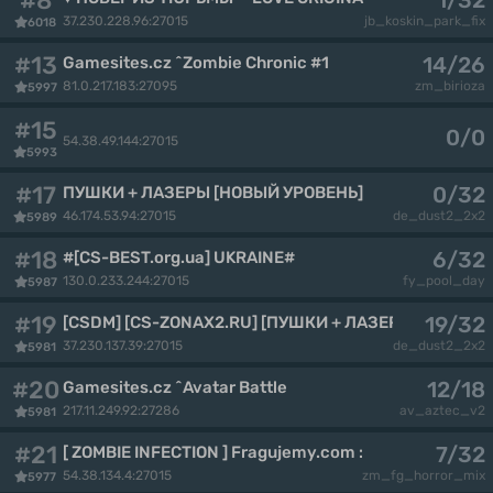
#8
1/32
37.230.228.96:27015
jb_koskin_park_fix
6018
#13
14/26
Gamesites.cz ^Zombie Chronic #1
81.0.217.183:27095
zm_birioza
5997
#15
0/0
54.38.49.144:27015
5993
#17
0/32
ПУШКИ + ЛАЗЕРЫ [НОВЫЙ УРОВЕНЬ]
46.174.53.94:27015
de_dust2_2x2
5989
#18
6/32
#[CS-BEST.org.ua] UKRAINE#
130.0.233.244:27015
fy_pool_day
5987
#19
19/32
[CSDM] [CS-ZONAX2.RU] [ПУШКИ + ЛАЗЕРЫ]
37.230.137.39:27015
de_dust2_2x2
5981
#20
12/18
Gamesites.cz ^Avatar Battle
217.11.249.92:27286
av_aztec_v2
5981
#21
7/32
[ ZOMBIE INFECTION ] Fragujemy.com :: [SKINY|FREE V
54.38.134.4:27015
zm_fg_horror_mix
5977