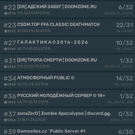
#22
6/32
[DR] АДСКИЙ ЗАБЕГ | DOOMZONE.RU
212.22.93.173:27015
deathrun_arctic
5976
#23
22/31
CSDM.TOP FFA CLASSIC DEATHMATCH
62.122.215.62:27015
de_dust2
5973
#27
10/32
Г А Л А К Т И К А © 2 0 1 6 - 2 0 2 6
46.174.49.205:27015
de_dust2
5969
#31
1/32
[DR] ТРОПА СМЕРТИ | DOOMZONE.RU
212.22.93.174:27015
deathrun_arctic
5964
#34
14/32
АТМОСФЕРНЫЙ PUBLIC ©
62.122.215.3:27016
de_tuscan
5960
#36
1/32
РУССКИЙ МОЛОДЁЖНЫЙ СЕРВЕР © 18+
46.174.55.37:27015
de_dust2_2x2
5959
#37
0/32
zonaZerO | Zombie Apocalypse | discord.gg/YjZjbnw
37.187.9.34:27025
zzero_terror
5954
#39
6/30
Gamesites.cz ^Public Server #1