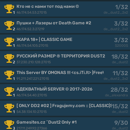
1/32
Кто не с нами тот под нами ©
46.174.54.53:27015
1
de_dust2_2x2
3/32
Пушки + Лазеры от Death Game #2
46.174.52.3:27219
2
de_dust2_2x2
3/32
ЖАРА 18+ | CLASSIC GAME
46.174.54.105:27015
1
$2000$
18/32
РУССКИЙ РАЗМЕР ® ТЕРРИТОРИЯ DUST2
37.230.210.128:27015
2
de_dust2
11/32
This Server BY OMONAS !!! <cs.iTi.lt> |FreeVip-Steam|
91.211.247.221:27015
1
de_dust2_2x2
28/32
АДЕКВАТНЫЙ SERVER © 2017-2026
46.174.54.40:27015
1
de_alexandra
15/32
[ ONLY DD2 #02 ] Fragujemy.com :: [CLASSIC|SKINY|
54.38.134.10:27015
1
de_dust2
9/30
Gamesites.cz ^Dust2 Only #1
217.11.249.92:27366
3
de_dust2