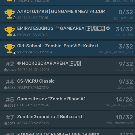
193.19.119.131:27015
1
zm_dust_world
0/32
АЛКОГОЛИКИ | GUNGAME #MEAT74.COM
46.174.54.92:27015
2
gg_aztec2
EMIRATES.KiNGS 亗 GAMEAREA ||͇̿P͇̿U͇̿B͇̿L͇̿I͇̿C͇̿| ✪
31/32
4
51.38.60.53:27015
de_dust2
3/32
Old-School - Zombie |FreeVIP+Knife+FastAmmo+FDL|
91.211.247.230:27024
2
zm_ice_attack_HD
#2
9/32
® МОСКОВСКАЯ АРЕНА |͇̿P͇̿U͇̿B͇̿|
46.174.55.101:27015
de_dust2
6048
#4
9/32
CS-VK.RU Classic
193.19.119.191:27015
de_cbble
6036
#5
14/26
Gamesites.cz ^Zombie Blood #1
81.0.217.183:27024
zm_dust2_2k15
6033
#7
10/32
ZombieGround.ru # Biohazard
46.174.50.62:27015
zm_downtown
6019
♥ ПОБЕГ ИЗ ТЮРЬМЫ — LOVE ORIGINAL JAILBREAK