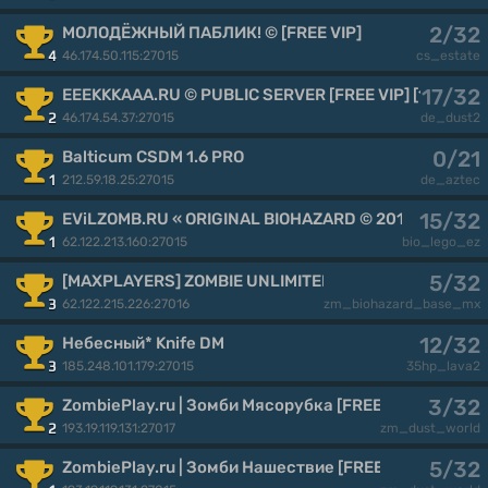
2/32
МОЛОДЁЖНЫЙ ПАБЛИК! © [FREE VIP]
46.174.50.115:27015
4
cs_estate
17/32
EEEKKKAAA.RU © PUBLIC SERVER [FREE VIP] [18+]
46.174.54.37:27015
2
de_dust2
0/21
Balticum CSDM 1.6 PRO
212.59.18.25:27015
1
de_aztec
15/32
EViLZOMB.RU « ORIGINAL BIOHAZARD © 2016-2026
62.122.213.160:27015
1
bio_lego_ez
5/32
[MAXPLAYERS] ZOMBIE UNLIMITED© #2
62.122.215.226:27016
3
zm_biohazard_base_mx
12/32
Небесный* Knife DM
185.248.101.179:27015
3
35hp_lava2
3/32
ZombiePlay.ru | Зoмби Mяcopyбкa [FREE GOLD]
193.19.119.131:27017
2
zm_dust_world
5/32
ZombiePlay.ru | Зoмби Haшecтвиe [FREE GOLD]