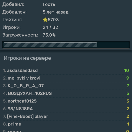
Добавил:
Гость
Добавлен:
5 лет назад
Рейтинг:
5793
Игроки:
24 / 32
Загруженность:
75.0%
Игроки на сервере
1.
asdasdasdasd
10
2.
moi pyki v krovi
9
3.
K_O_B_R_A_07
7
4.
ВОЗДУХАН_102RUS
5
5.
northcat0125
3
6.
95/N818RA
2
7.
[Fine-Boost] player
2
8.
pr1me
1
9.
туман
0