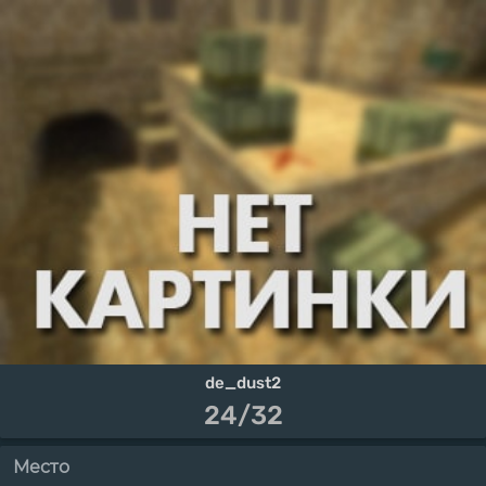
de_dust2
24/32
Место