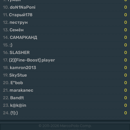
10.
doN1NaPoni
0
11.
Старый178
0
12.
пеструн
0
13.
Семён
0
14.
САМАРКАНД
0
15.
:)
0
16.
SLASHER
0
17.
(2)[Fine-Boost] player
0
18.
kamron2013
0
19.
SkyStue
0
20.
E*bob
0
21.
marakanec
0
22.
Band!t
0
23.
k@k@in
0
24.
(1):)
0
© 2011-2026 MarcoPolo Comp.
OpenStreetMap
contributors