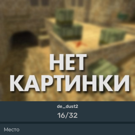
de_dust2
16/32
Место