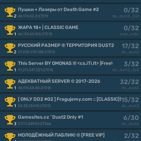
0/32
Пушки + Лазеры от Death Game #2
46.174.52.3:27219
2
de_dust2_2x2
0/32
ЖАРА 18+ | CLASSIC GAME
46.174.54.105:27015
1
awp_india
17/32
РУССКИЙ РАЗМЕР ® ТЕРРИТОРИЯ DUST2
37.230.210.128:27015
2
de_dust2
3/32
This Server BY OMONAS !!! <cs.iTi.lt> |FreeVip-Steam|
91.211.247.221:27015
1
de_dust2_2x2
32/32
АДЕКВАТНЫЙ SERVER © 2017-2026
46.174.54.40:27015
1
de_dust2
15/32
[ ONLY DD2 #02 ] Fragujemy.com :: [CLASSIC|SKINY|R
54.38.134.10:27015
1
de_dust2
6/30
Gamesites.cz ^Dust2 Only #1
217.11.249.92:27366
3
de_dust2
2/32
МОЛОДЁЖНЫЙ ПАБЛИК! © [FREE VIP]