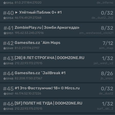
81.0.217.184:27020
de_inferno
5956
#40
0/32
► Улётный Паблик 0+ #1
46.174.49.29:27268
de_dust2_2x2
5954
#41
8/32
ZombiePlay.ru | Зoмби Apмaгeддoн [FREE GOLD]
195.62.53.245:27016
zm_westwood_click21
5951
#42
7/12
Gamesites.cz ^Aim Maps
81.0.217.174:27117
aim_map
5949
#43
1/32
[JB] 8 ЛЕТ СТРОГАЧА | DOOMZONE.RU
212.22.93.172:27015
jail_west_v2
5948
#44
8/26
Gamesites.cz ^JailBreak #1
82.208.17.50:27367
jb_snow
5948
#45
0/32
#1 Это Фастзумчик! 18+ © Mircs.ru
46.174.52.10:27226
de_dust2
5947
#46
1/32
[SF] ПОЛЕТ НЕ ТУДА | DOOMZONE.RU
212.22.93.175:27015
surf_ski_2
5945