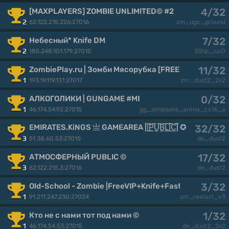
4/32
[MAXPLAYERS] ZOMBIE UNLIMITED© #2
62.122.215.226:27016
2
zm_ugc_ground
7/32
Небесный* Knife DM
185.248.101.179:27015
2
35hp_zai0
11/32
ZombiePlay.ru | Зoмби Mяcopyбкa [FREE GOLD]
193.19.119.131:27017
1
zm_dust2_2x2
0/32
АЛКОГОЛИКИ | GUNGAME #MEAT74.COM
46.174.54.92:27015
1
gg_simpsons_arena_cs16_a
EMIRATES.KiNGS 亗 GAMEAREA ||͇̿P͇̿U͇̿B͇̿L͇̿I͇̿C͇̿| ✪
32/32
3
51.38.60.53:27015
de_dust2
17/32
АТМОСФЕРНЫЙ PUBLIC ©
62.122.215.3:27016
3
de_dust2
3/32
Old-School - Zombie |FreeVIP+Knife+FastAmmo+FDL|
91.211.247.230:27024
1
zm_restart_v3
1/32
Кто не с нами тот под нами ©
46.174.54.53:27015
1
de_dust2_2x2