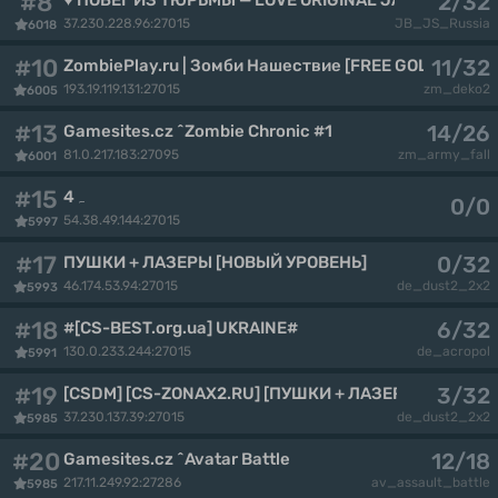
#8
2/32
37.230.228.96:27015
JB_JS_Russia
6018
#10
11/32
ZombiePlay.ru | Зoмби Haшecтвиe [FREE GOLD]
193.19.119.131:27015
zm_deko2
6005
#13
14/26
Gamesites.cz ^Zombie Chronic #1
81.0.217.183:27095
zm_army_fall
6001
#15
4ہ
0/0
54.38.49.144:27015
5997
#17
0/32
ПУШКИ + ЛАЗЕРЫ [НОВЫЙ УРОВЕНЬ]
46.174.53.94:27015
de_dust2_2x2
5993
#18
6/32
#[CS-BEST.org.ua] UKRAINE#
130.0.233.244:27015
de_acropol
5991
#19
3/32
[CSDM] [CS-ZONAX2.RU] [ПУШКИ + ЛАЗЕРЫ]
37.230.137.39:27015
de_dust2_2x2
5985
#20
12/18
Gamesites.cz ^Avatar Battle
217.11.249.92:27286
av_assault_battle
5985