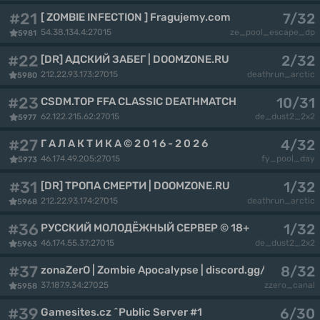
#21
7/32
[ ZOMBIE INFECTION ] Fragujemy.com :: [SKINY|FREE V
54.38.134.4:27015
ze_pool_escape_dp
5981
#22
2/32
[DR] АДСКИЙ ЗАБЕГ | DOOMZONE.RU
212.22.93.173:27015
deathrun_arctic
5980
#23
10/31
CSDM.TOP FFA CLASSIC DEATHMATCH
62.122.215.62:27015
de_dust2_2x2
5977
#27
4/32
Г А Л А К Т И К А © 2 0 1 6 - 2 0 2 6
46.174.49.205:27015
fy_pool_day
5973
#31
1/32
[DR] ТРОПА СМЕРТИ | DOOMZONE.RU
212.22.93.174:27015
deathrun_arctic
5968
#36
1/32
РУССКИЙ МОЛОДЁЖНЫЙ СЕРВЕР © 18+
46.174.55.37:27015
de_dust2_2x2
5963
#37
8/32
zonaZerO | Zombie Apocalypse | discord.gg/YjZjbnw
37.187.9.34:27025
zzero_canal
5958
#39
6/30
Gamesites.cz ^Public Server #1