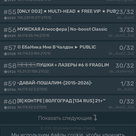
5929
#55
23/32
[ONLY DD2] ★ MULTI-HEAD ★ FREE VIP ★ PUBLIC 1s1k
145.239.19.217:27015
de_dust2
5929
#56
3/32
МУЖСКАЯ Атмосфера | No-boost Classic
46.174.55.114:27015
de_dust2_2x2
5929
#57
0/32
© ЕбаНика Мне В Чалдон ► PUBLIC
46.174.53.180:27015
de_dust2_2x2
5928
#58
30/32
 ПУШКИ + ЛАЗЕРЫ #6 ® FRAGLIMIT.RU
95.31.21.158:27032
de_dusferno2
5926
#59
1/32
•ДАВАЙ-ПОШАЛИМ-[2015-2026]•
46.174.52.5:27205
de_dust2
5926
#60
0/32
[В] КОНТРЕ | ВОЛГОГРАД [134 RUS] 21+™
46.174.52.5:27210
de_dust2_2x2
5925
Показать следующие
© 2011-2026 MarcoPolo Comp.
OpenStreetMap
contributors
Мы используем файлы cookie, чтобы улучшить