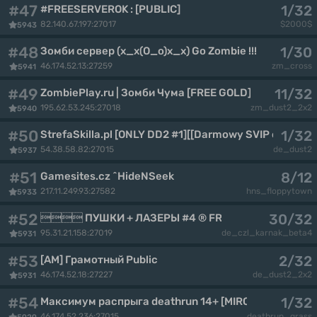
#47
1/32
#FREESERVEROK : [PUBLIC]
82.140.67.197:27017
$2000$
5943
#48
1/30
Зомби сервер (x_x(O_o)x_x) Go Zombie !!!
46.174.52.13:27259
zm_cross
5941
#49
11/32
ZombiePlay.ru | Зoмби Чyмa [FREE GOLD]
195.62.53.245:27018
zm_dust2_2x2
5940
#50
1/32
StrefaSkilla.pl [ONLY DD2 #1][[Darmowy SVIP o Godzi
54.38.58.82:27015
de_dust2
5937
#51
8/12
Gamesites.cz ^HideNSeek
217.11.249.93:27582
hns_floppytown
5933
#52
30/32
 ПУШКИ + ЛАЗЕРЫ #4 ® FRAGLIMIT.RU
95.31.21.158:27019
de_czl_karnak_beta4
5931
#53
2/32
[AM] Грамотный Public
46.174.52.18:27227
de_dust2_2x2
5931
#54
1/32
Максимум распрыга deathrun 14+ [MIRCS.RU]
46.174.52.236:27015
deathrun_grass