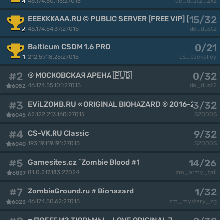
46.174.50.115:27015
4
de_dust2_2x2
15/32
EEEKKKAAA.RU © PUBLIC SERVER [FREE VIP] [18+]
46.174.54.37:27015
2
de_dust2
0/21
Balticum CSDM 1.6 PRO
212.59.18.25:27015
1
cs_backalley
#2
0/32
® МОСКОВСКАЯ АРЕНА |͇̿P͇̿U͇̿B͇̿|
46.174.55.101:27015
de_dust2
6052
#3
3/32
EViLZOMB.RU « ORIGINAL BIOHAZARD © 2016-2026
62.122.213.160:27015
$2000$
6045
#4
9/32
CS-VK.RU Classic
193.19.119.191:27015
$2000$
6040
#5
14/26
Gamesites.cz ^Zombie Blood #1
81.0.217.183:27024
zm_army_fall
6037
#7
1/32
ZombieGround.ru # Biohazard
46.174.50.62:27015
zm_mystery_zg
6023
♥ ПОБЕГ ИЗ ТЮРЬМЫ — LOVE ORIGINAL JAILBREAK