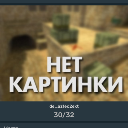
de_aztec2ext
30/32