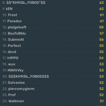
8.
$$*KH9I3b_FOBOS*$$
63
9.
kEN
62
10.
Frost
61
11.
Paradox
61
12.
plalgeleaft
58
13.
BauToBbIu
57
14.
SubmeAt
56
15.
Perfect
55
16.
dsvd
55
17.
h1PPO
54
18.
жук
53
19.
MINIVVky
53
20.
$$$KH9I3b_FOBOS$$$
53
21.
Galvanize
52
22.
piercomygierm
52
23.
Prof
52
24.
Walkman
51