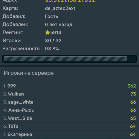
95.31.21.158:27032
Карта:
de_aztec2ext
Добавил:
Гость
Добавлен:
6 лет назад
Рейтинг:
5914
Игроки:
30 / 32
Загруженность:
93.8%
Игроки на сервере
1.
999
362
2.
Wulkan
73
3.
sage_Whte
66
4.
Анна-Рысь
66
5.
West_Side
65
6.
ToTo
64
7.
Екатерина
64