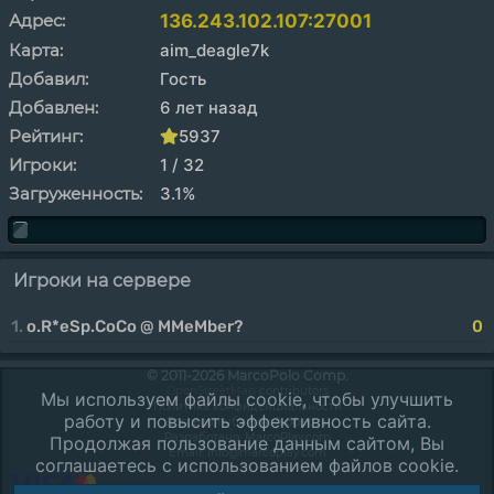
Адрес:
136.243.102.107:27001
Карта:
aim_deagle7k
Добавил:
Гость
Добавлен:
6 лет назад
Рейтинг:
5937
Игроки:
1 / 32
Загруженность:
3.1%
Игроки на сервере
1.
o.R*eSp.CoCo @ MMeMber?
0
© 2011-2026 MarcoPolo Comp.
OpenStreetMap
contributors
Мы используем файлы cookie, чтобы улучшить
Политика конфиденциальности
работу и повысить эффективность сайта.
Договор публичной оферты
Разработано:
MarcoPlay.com
Продолжая пользование данным сайтом, Вы
Email: info@marcoplay.com
соглашаетесь с использованием файлов cookie.