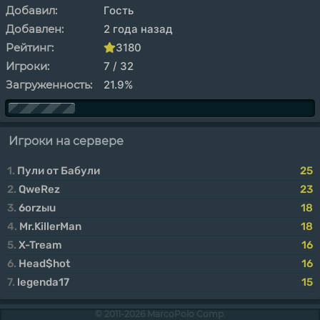
Добавил:
Гость
Добавлен:
2 года назад
Рейтинг:
3180
Игроки:
7 / 32
Загруженность:
21.9%
Игроки на сервере
1.
Пули от Бабули
25
2.
QweRez
23
3.
6orzыu
18
4.
Mr.KillerMan
18
5.
X-Tream
16
6.
Head$hot
16
7.
legenda17
15
© 2011-2026 MarcoPolo Comp.