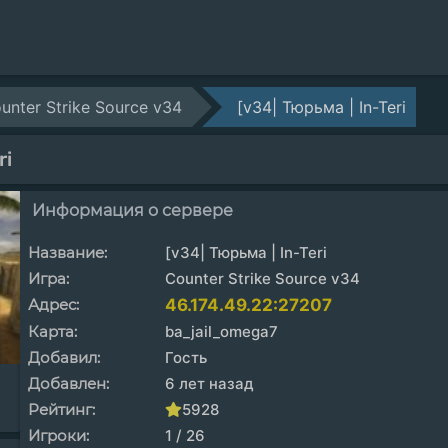
unter Strike Source v34
[v34| Тюрьма | In-Teri
ri
Информация о сервере
Название:
[v34| Тюрьма | In-Teri
Игра:
Counter Strike Source v34
Адрес:
46.174.49.22:27207
Карта:
ba_jail_omega7
Добавил:
Гость
Добавлен:
6 лет назад
Рейтинг:
5928
Игроки:
1 / 26