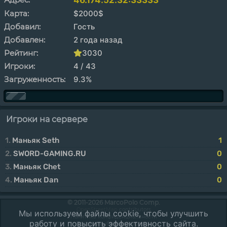
46.174.52.32:33333
Карта:
$2000$
Добавил:
Гость
Добавлен:
2 года назад
Рейтинг:
3030
Игроки:
4 / 43
Загруженность:
9.3%
Игроки на сервере
1.
Маньяк Seth
1
2.
SWORD-GAMING.RU
0
3.
Маньяк Chet
0
4.
Маньяк Dan
0
© 2011-2026 MarcoPolo Comp.
OpenStreetMap
contributors
Мы используем файлы cookie, чтобы улучшить
Политика конфиденциальности
работу и повысить эффективность сайта.
Договор публичной оферты