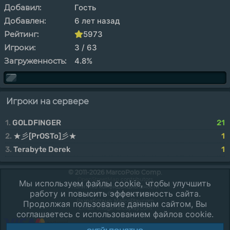
Добавил:
Гость
Добавлен:
6 лет назад
Рейтинг:
5973
Игроки:
3 / 63
Загруженность:
4.8%
Игроки на сервере
1.
GOLDFINGER
21
2.
★彡[PrOSTo]彡★
1
3.
Terabyte Derek
1
© 2011-2026 MarcoPolo Comp.
OpenStreetMap
contributors
Мы используем файлы cookie, чтобы улучшить
Политика конфиденциальности
работу и повысить эффективность сайта.
Договор публичной оферты
Разработано:
MarcoPlay.com
Продолжая пользование данным сайтом, Вы
Email: info@marcoplay.com
соглашаетесь с использованием файлов cookie.