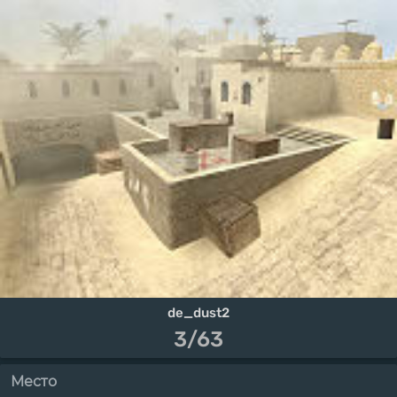
de_dust2
3/63
Место