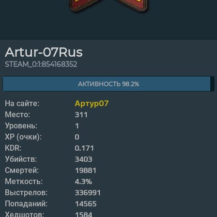
Artur-07Rus
STEAM_0:1:854168352
АКТИВНОСТЬ 98.2%
Артур07
На сайте:
Место:
311
Уровень:
1
XP (очки):
0
KDR:
0.171
Убийств:
3403
Смертей:
19881
Меткость:
4.3%
Выстрелов:
336991
Попаданий:
14565
Хедшотов:
1584