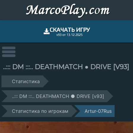
СКАЧАТЬ ИГРУ
v93 от 13.12.2025
..::: DM :::.. DEATHMATCH ● DRIVE [V93]
Статистика
..::: DM :::.. DEATHMATCH ● DRIVE [v93]
Статистика по игрокам
Artur-07Rus