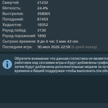
Смертей:
21232
Меткость:
24.4%
Выстрелов:
358065
Попаданий:
87459
Хедшотов:
18352
Раунд побед:
3130
Раунд поражений:
1890
Сыграно времени:
8
дн
4
час
3
мин
43
сек
Последняя игра:
30 июл 2026 22:58
(6 дней назад)
Обратите внимание что данная статистика не являетс
работаем над сессиями игры и будут добавлены графи
затем будут добавлены дополнительные медали за луч
времени и Вашей поддержки чтобы выполнить эти обн