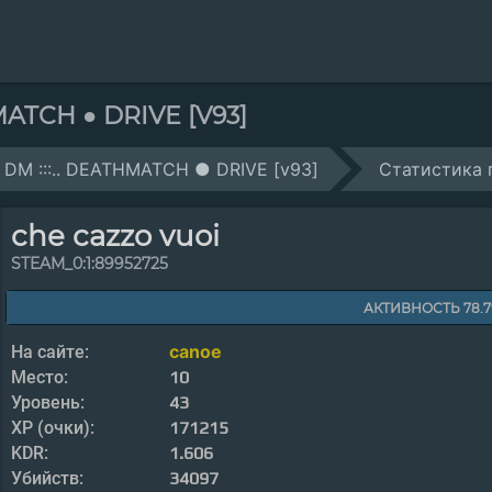
THMATCH ● DRIVE [V93]
::: DM :::.. DEATHMATCH ● DRIVE [v93]
Статистика 
che cazzo vuoi
STEAM_0:1:89952725
АКТИВНОСТЬ 78.
canoe
На сайте:
Место:
10
Уровень:
43
XP (очки):
171215
KDR:
1.606
Убийств:
34097