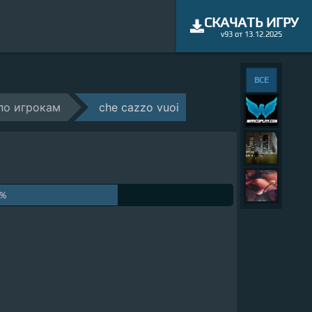
СКАЧАТЬ ИГРУ
v93 от 13.12.2025
ВСЕ
по игрокам
che cazzo vuoi
7%