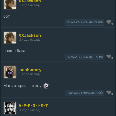
XXJackson
(2 года назад)
бот
ПОКАЗАТЬ 3 КОММЕНТАРИЯ
0
XXJackson
(2 года назад)
овоще база
ПОКАЗАТЬ 2 КОММЕНТАРИЯ
0
iooshunory
(2 года назад)
Мать открыла стену
ПОКАЗАТЬ 1 КОММЕНТАРИЙ
0
A-F-E-R-I-S-T
(4 года назад)