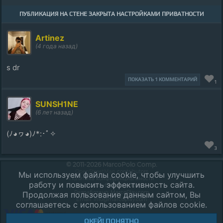
ПУБЛИКАЦИЯ НА СТЕНЕ ЗАКРЫТА НАСТРОЙКАМИ ПРИВАТНОСТИ
Artinez
(4 года назад)
s dr
ПОКАЗАТЬ 1 КОММЕНТАРИЙ
1
SUNSH1NE
(6 лет назад)
(ﾉ◕ヮ◕)ﾉ*:･ﾟ✧
3
© 2011-2026 MarcoPolo Comp.
OpenStreetMap
contributors
Мы используем файлы cookie, чтобы улучшить
Политика конфиденциальности
работу и повысить эффективность сайта.
Договор публичной оферты
Разработано:
MarcoPlay.com
Продолжая пользование данным сайтом, Вы
Email: info@marcoplay.com
соглашаетесь с использованием файлов cookie.
ОКЕЙ! ПОНЯТНО