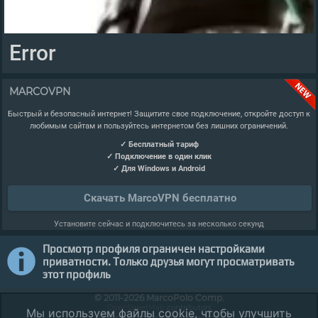
Error
MARCOVPN
Быстрый и безопасный интернет! Защитите свое подключение, откройте доступ к
любимым сайтам и пользуйтесь интернетом без лишних ограничений.
✓ Бесплатный тариф
✓ Подключение в один клик
✓ Для Windows и Android
Скачать MarcoVPN бесплатно
Установите сейчас и подключитесь за несколько секунд
Просмотр профиля ограничен настройками
приватности. Только друзья могут просматривать
этот профиль
© 2011-2026 MarcoPolo Comp.
OpenStreetMap
contributors
Мы используем файлы cookie, чтобы улучшить
Политика конфиденциальности