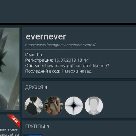
evernever
https://www.instagram.com/evernevercs/
Имя:
Ян
Регистрация:
16.07.2019 18:44
Обо мне:
how many ppl can do it like me?
Последний вход:
1 месяц назад
4
ДРУЗЬЯ
1
ГРУППЫ
итите свое
имым сайтам