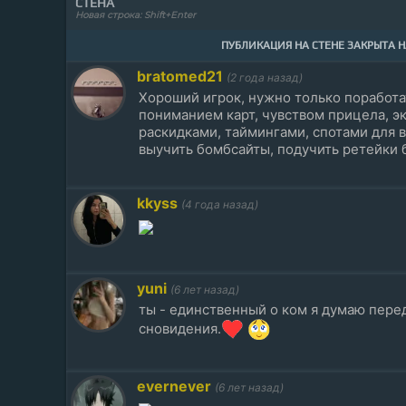
СТЕНА
Новая строка: Shift+Enter
ПУБЛИКАЦИЯ НА СТЕНЕ ЗАКРЫТА 
bratomed21
(2 года назад)
Хороший игрок, нужно только поработа
пониманием карт, чувством прицела, э
раскидками, таймингами, спотами для 
выучить бомбсайты, подучить ретейки б
kkyss
(4 года назад)
yuni
(6 лет назад)
ты - единственный о ком я думаю перед
сновидения.
evernever
(6 лет назад)