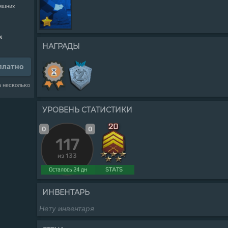
лишних
к
НАГРАДЫ
платно
а несколько
УРОВЕНЬ СТАТИСТИКИ
0
0
117
из 133
STATS
Осталось 24 дн
ИНВЕНТАРЬ
Нету инвентаря