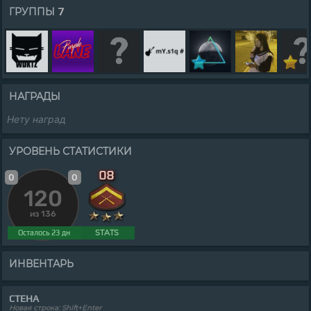
7
ГРУППЫ
НАГРАДЫ
Нету наград
УРОВЕНЬ СТАТИСТИКИ
0
0
120
из 136
STATS
Осталось 23 дн
ИНВЕНТАРЬ
СТЕНА
Новая строка: Shift+Enter