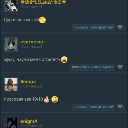
❤۞۩°ŁξŁьkΔ°.۩۞❤
(6 лет назад)
Дурачек с мегой
ПОКАЗАТЬ 1 КОММЕНТАРИЙ
0
evernever
(6 лет назад)
муму, научи меня стрелять
ПОКАЗАТЬ 9 КОММЕНТАРИЕВ
1
Sempa
(6 лет назад)
Красивая ава 10/10
ПОКАЗАТЬ 1 КОММЕНТАРИЙ
2
enigmA
(6 лет назад)