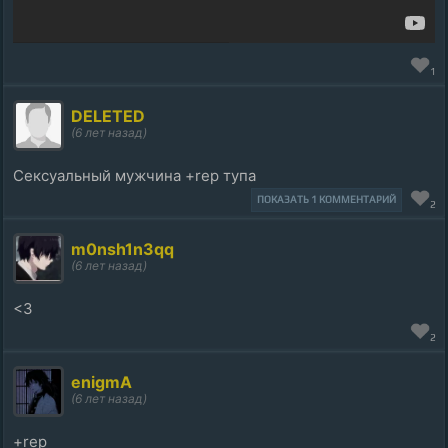
1
DELETED
(6 лет назад)
Сексуальный мужчина +rep тупа
ПОКАЗАТЬ 1 КОММЕНТАРИЙ
2
m0nsh1n3qq
(6 лет назад)
<3
2
enigmA
(6 лет назад)
+rep