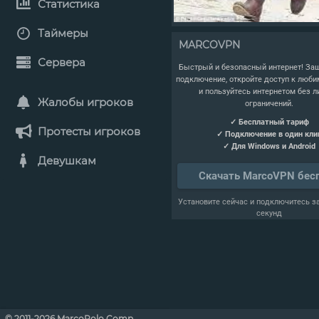
Статистика
Таймеры
MARCOVPN
Сервера
Быстрый и безопасный интернет! Защ
подключение, откройте доступ к люб
и пользуйтесь интернетом без 
Жалобы игроков
ограничений.
✓ Бесплатный тариф
Протесты игроков
✓ Подключение в один кли
✓ Для Windows и Android
Девушкам
Скачать MarcoVPN бес
Установите сейчас и подключитесь з
секунд
© 2011-2026 MarcoPolo Comp.