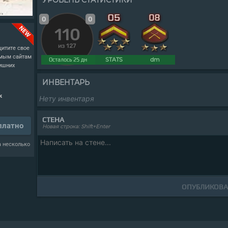
УРОВЕНЬ СТАТИСТИКИ
0
0
110
из 127
итите свое
имым сайтам
STATS
dm
Осталось 25 дн
лишних
ИНВЕНТАРЬ
к
Нету инвентаря
СТЕНА
платно
Новая строка: Shift+Enter
а несколько
ОПУБЛИКОВА