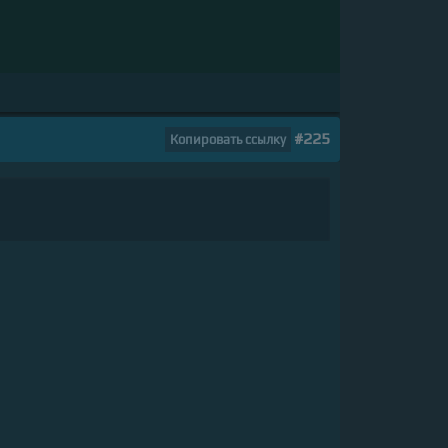
#225
Копировать ссылку