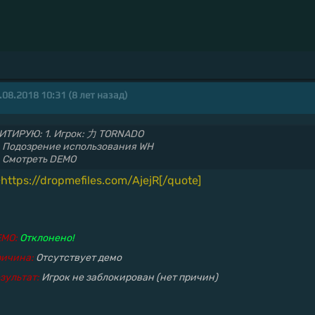
.08.2018 10:31 (8 лет назад)
ИТИРУЮ: 1. Игрок: 力 TORNADO
. Подозрение использования WH
. Смотреть DEMO
>https://dropmefiles.com/AjejR[/quote]
EMO:
Отклонено!
ичина:
Отсутствует демо
зультат:
Игрок не заблокирован (нет причин)