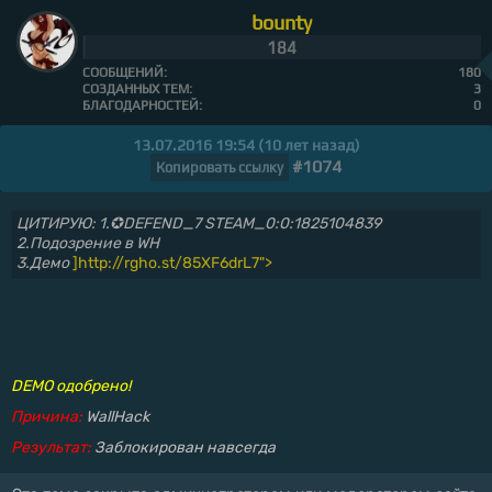
bounty
184
СООБЩЕНИЙ:
180
СОЗДАННЫХ ТЕМ:
3
БЛАГОДАРНОСТЕЙ:
0
13.07.2016 19:54 (10 лет назад)
#1074
Копировать ссылку
ЦИТИРУЮ: 1.✪DEFEND_7 STEAM_0:0:1825104839
2.Подозрение в WH
3.Демо
]http://rgho.st/85XF6drL7">
DEMO одобрено!
Причина:
WallHack
Результат:
Заблокирован навсегда