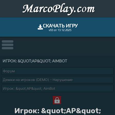
СКАЧАТЬ ИГРУ
v93 от 13.12.2025
ИГРОК: &QUOT;AP&QUOT; AIMBOT
Форум
Демки на игроков (DEMO) - Нарушение
Игрок: &quot;AP&quot; AimBot
Игрок: &quot;AP&quot;