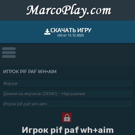
СКАЧАТЬ ИГРУ
v93 от 13.12.2025
ИГРОК PIF PAF WH+AIM
Форум
Демки на игроков (DEMO) - Нарушение
Игрок pif paf wh+aim
Игрок pif paf wh+aim