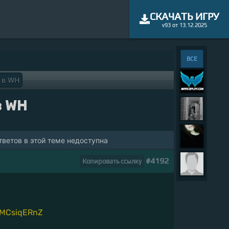
СКАЧАТЬ ИГРУ
v93 от 13.12.2025
ВСЕ
 в WH
в WH
ветов в этой теме недоступна
#4192
Копировать ссылку
IsMCsiqERnZ