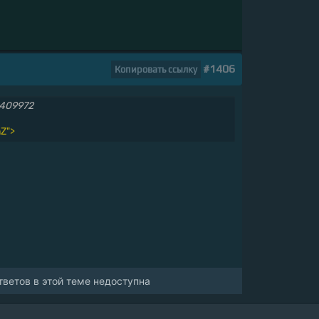
#1406
Копировать ссылку
6409972
nZ">
ветов в этой теме недоступна