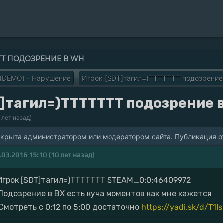
ТТТ ПОДОЗРЕНИЕ В WH
 (DEMO) - Нарушение
Игрок [SDT]тагил=)ТТТТТТТ подозрение
]тагил=)ТТТТТТТ подозрение 
0 лет назад)
акрыта администратором или модератором сайта. Публикация от
.03.2016 15:10 (10 лет назад)
 Игрок [SDT]тагил=)ТТТТТТТ STEAM_0:0:46409972
 Подозрение в ВХ есть куча моментов как мне кажется
 Смотреть с 0:12 по 5:00 достаточно
https://yadi.sk/d/T1