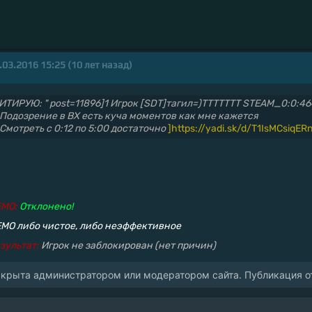
.03.2016 15:25 (10 лет назад)
ИТИРУЮ: " post=11896]1 Игрок [SDT]тагил=)ТТТТТТТ STEAM_0:0:4
 Подозрение в ВХ есть куча моментов как мне кажется
 Смотреть с 0:12 по 5:00 достаточно
]https://yadi.sk/d/T1IsMCsiqER
EMO:
Отклонено!
MO либо чистое, либо неэффективное
зультат:
Игрок не заблокирован (нет причин)
акрыта администратором или модератором сайта. Публикация от