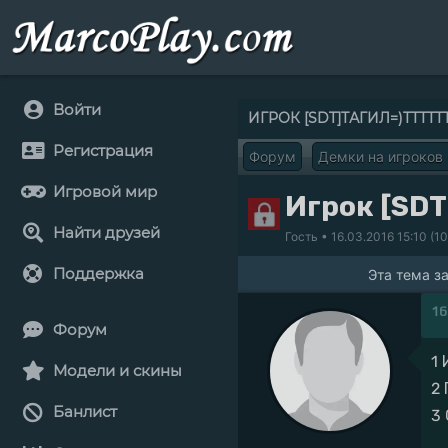
Войти
ИГРОК [SDT]ТАГИЛ=)ТТТТ
Регистрация
Форум
Демки на игроков
Игровой мир
Игрок [SDT
Найти друзей
Гость
• 16.03.2016 15:10 (1
Поддержка
Эта тема з
16
Форум
1
Модели и скины
2
Банлист
3