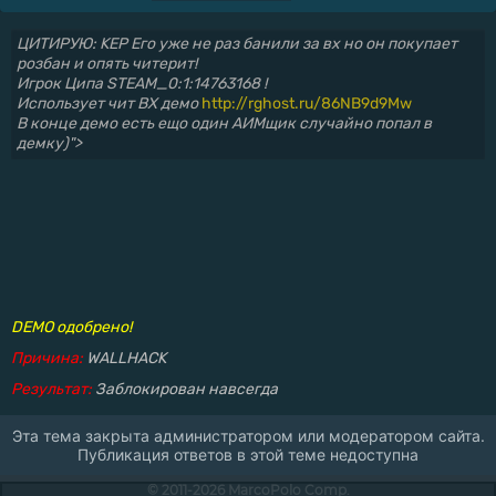
ЦИТИРУЮ: KEP Его уже не раз банили за вх но он покупает
розбан и опять читерит!
Игрок Ципа STEAM_0:1:14763168 !
Использует чит ВХ демо
http://rghost.ru/86NB9d9Mw
В конце демо есть ещо один АИМщик случайно попал в
демку)">
DEMO одобрено!
Причина:
WALLHACK
Результат:
Заблокирован навсегда
Эта тема закрыта администратором или модератором сайта.
Публикация ответов в этой теме недоступна
© 2011-2026 MarcoPolo Comp.