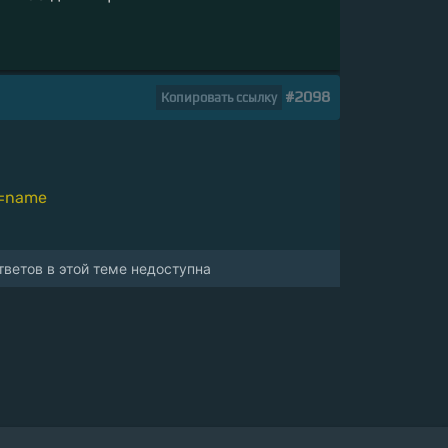
#2098
Копировать ссылку
e=name
ветов в этой теме недоступна