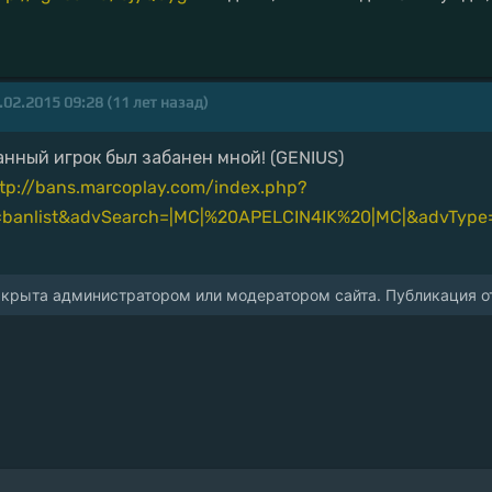
.02.2015 09:28 (11 лет назад)
анный игрок был забанен мной! (GENIUS)
tp://bans.marcoplay.com/index.php?
=banlist&advSearch=|MC|%20APELCIN4IK%20|MC|&advTyp
акрыта администратором или модератором сайта. Публикация от