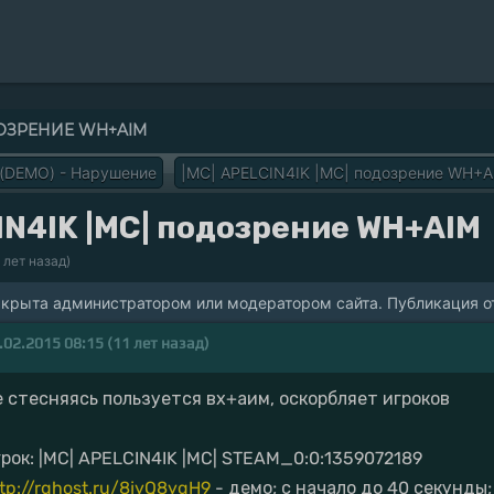
ОДОЗРЕНИЕ WH+AIM
 (DEMO) - Нарушение
|MC| APELCIN4IK |MC| подозрение WH+A
IN4IK |MC| подозрение WH+AIM
1 лет назад)
акрыта администратором или модератором сайта. Публикация от
.02.2015 08:15 (11 лет назад)
е стесняясь пользуется вх+аим, оскорбляет игроков
грок: |MC| APELCIN4IK |MC| STEAM_0:0:1359072189
tp://rghost.ru/8jyQ8ygH9
- демо; с начало до 40 секунды;