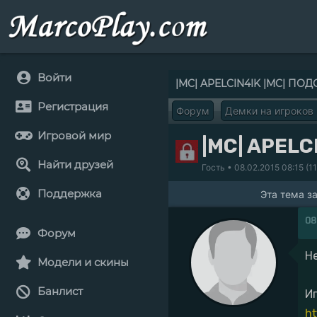
Войти
|MC| APELCIN4IK |MC| П
Регистрация
Форум
Демки на игроков
Игровой мир
|MC| APELC
Найти друзей
Гость
• 08.02.2015 08:15 (1
Поддержка
Эта тема з
08
Форум
Н
Модели и скины
Банлист
И
ht