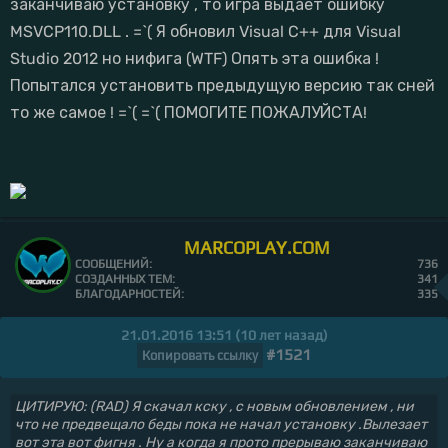
заканчиваю установку , то игра выдаёт ошибку
MSVCP110.DLL . =`( Я обновил Visual C++ для Visual
Studio 2012 но нифига (WTF) Опять эта ошибка !
Попытался установить предыдущую версию так сней
то же самое ! =`( =`( ПОМОГИТЕ ПОЖАЛУЙСТА!
MARCOPLAY.COM
СООБЩЕНИЙ:
736
СОЗДАННЫХ ТЕМ:
341
БЛАГОДАРНОСТЕЙ:
335
21.01.2016 13:51 (10 лет назад)
#1521
Копировать ссылку
ЦИТИРУЮ: (RAD) Я скачал кску , с новым обновлением , ни
что не предвещало беды пока не начал установку .Вылезает
вот эта вот фигня . Ну а когда я прото прерываю заканчиваю