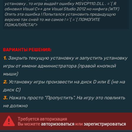
установку , то игра выдаёт ошибку MSVCP110.DLL . =`( Я
обновил Visual C++ для Visual Studio 2012 но нифига (WTF)
Опять эта ошибка ! Попытался установить предыдущую
версию так сней то же самое ! =`( =`( ПОМОГИТЕ
ПОЖАЛУЙСТА!">
ВАРИАНТЫ РЕШЕНИЯ:
1.
Закрыть текущую установку и запустить установку
игры от имени администратора (правой кнопкой
мыши)
2.
Установку игры произвести на диск D или E (не на
диск С)
3.
Нажать просто "Пропустить". На игру это повлиять
не должно
Требуется авторизация
Вы можете
авторизоваться
или
зарегистрироваться