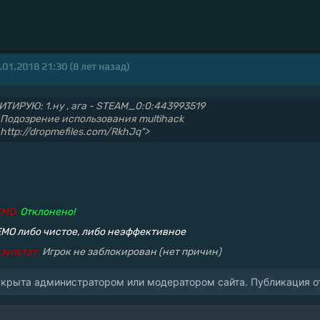
.01.2018 21:30 (8 лет назад)
ИТИРУЮ: 1.ну , ага - STEAM_0:0:443993519
.Подозрение использования multihack
.http://dropmefiles.com/RkhJq">
EMO:
Отклонено!
MO либо чистое, либо неэффективное
зультат:
Игрок не заблокирован (нет причин)
акрыта администратором или модератором сайта. Публикация от