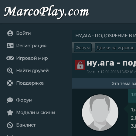
Войти
НУ,АГА - ПОДОЗРЕНИЕ В
Регистрация
Форум
Демки на игроков
Игровой мир
ну,ага - п
Найти друзей
Гость
• 12.01.2018 13:52 (8 
Поддержка
Эта тема з
12
Форум
1.
Модели и скины
2
Банлист
3.