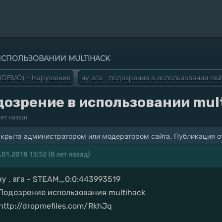
 ИСПОЛЬЗОВАНИИ MULTIHACK
 (DEMO) - Нарушение
ну,ага - подозрение в использовании mul
одозрение в использовании mul
лет назад)
акрыта администратором или модератором сайта. Публикация от
.01.2018 13:52 (8 лет назад)
ну , ага - STEAM_0:0:443993519
.Подозрение использования multihack
http://dropmefiles.com/RkhJq