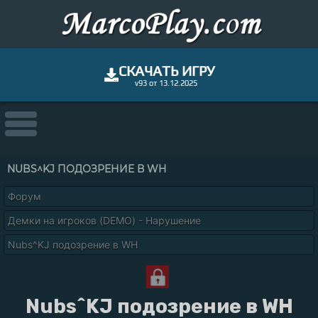
СКАЧАТЬ ИГРУ
v93 от 13.12.2025
NUBS^KJ ПОДОЗРЕНИЕ В WH
Форум
Демки на игроков (DEMO) - Нарушение
Nubs^KJ подозрение в WH
Nubs^KJ подозрение в WH