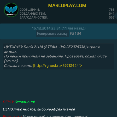
MARCOPLAY.COM
СООБЩЕНИЙ:
736
СОЗДАННЫХ ТЕМ:
341
БЛАГОДАРНОСТЕЙ:
335
16.12.2014 23:31 (11 лет назад)
#2184
Копировать ссылку
ЦИТИРУЮ: Daniil 21 UA (STEAM_0:0:259076336) играл с
аимом.
По неким причинам не забанила. Проверьте, пожалуйста
(smush)
Ссылка на демо
]http://rghost.ru/59713424">
DEMO:
Отклонено!
DEMO либо чистое, либо неэффективное
Результат:
Игрок не заблокирован (нет причин)