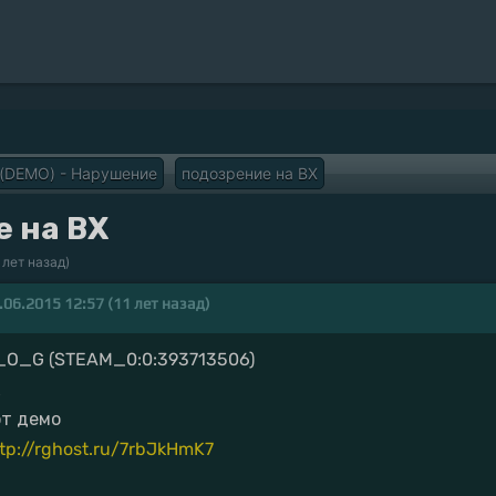
 (DEMO) - Нарушение
подозрение на ВХ
е на ВХ
 лет назад)
.06.2015 12:57 (11 лет назад)
_O_G (STEAM_0:0:393713506)
х
от демо
tp://rghost.ru/7rbJkHmK7