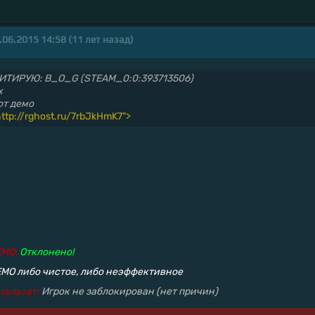
.06.2015 14:58 (11 лет назад)
ИТИРУЮ: B_O_G (STEAM_0:0:393713506)
х
от демо
http://rghost.ru/7rbJkHmK7">
EMO:
Отклонено!
MO либо чистое, либо неэффективное
зультат:
Игрок не заблокирован (нет причин)