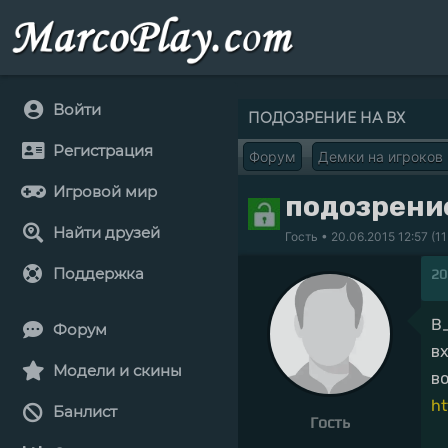
Войти
ПОДОЗРЕНИЕ НА ВХ
Регистрация
Форум
Демки на игроков
Игровой мир
подозрени
Найти друзей
Гость
• 20.06.2015 12:57 (11
Поддержка
20
B
Форум
в
Модели и скины
в
ht
Банлист
Гость