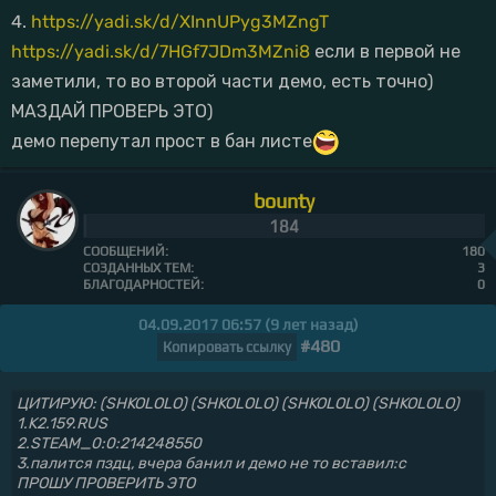
4.
https://yadi.sk/d/XInnUPyg3MZngT
https://yadi.sk/d/7HGf7JDm3MZni8
если в первой не
заметили, то во второй части демо, есть точно)
МАЗДАЙ ПРОВЕРЬ ЭТО)
демо перепутал прост в бан листе
bounty
184
СООБЩЕНИЙ:
180
СОЗДАННЫХ ТЕМ:
3
БЛАГОДАРНОСТЕЙ:
0
04.09.2017 06:57 (9 лет назад)
#480
Копировать ссылку
ЦИТИРУЮ: (SHKOLOLO) (SHKOLOLO) (SHKOLOLO) (SHKOLOLO)
1.K2.159.RUS
2.STEAM_0:0:214248550
3.палится пздц, вчера банил и демо не то вставил:с
ПРОШУ ПРОВЕРИТЬ ЭТО