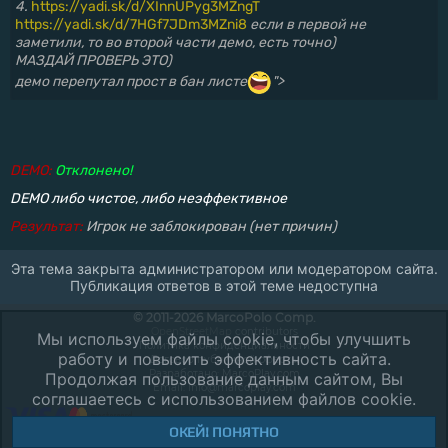
4.
https://yadi.sk/d/XInnUPyg3MZngT
https://yadi.sk/d/7HGf7JDm3MZni8
если в первой не
заметили, то во второй части демо, есть точно)
МАЗДАЙ ПРОВЕРЬ ЭТО)
демо перепутал прост в бан листе
">
DEMO:
Отклонено!
DEMO либо чистое, либо неэффективное
Результат:
Игрок не заблокирован (нет причин)
Эта тема закрыта администратором или модератором сайта.
Публикация ответов в этой теме недоступна
© 2011-2026 MarcoPolo Comp.
OpenStreetMap
contributors
Мы используем файлы cookie, чтобы улучшить
Политика конфиденциальности
работу и повысить эффективность сайта.
Договор публичной оферты
Разработано:
MarcoPlay.com
Продолжая пользование данным сайтом, Вы
Email: info@marcoplay.com
соглашаетесь с использованием файлов cookie.
ОКЕЙ! ПОНЯТНО
ОТКЛЮЧИТЬ АДАПТАЦИЮ