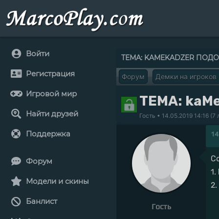
Войти
ТЕМА: KAMEKADZER ПОДО
Регистрация
Форум
Демки на игроков
Игровой мир
ТЕМА: kaM
Найти друзей
Гость
• 14.05.2019 14:16 (7 
Поддержка
14
С
Форум
1
Модели и скины
2
Банлист
Гость