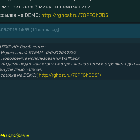
осмотреть все 3 минуты демо записи.
.ссылка на DEMO:
http://rghost.ru/7QPFGhJDS
.06.2015 14:55 (11 лет назад)
ИТИРУЮ: Сообщение:
. Игрок: zeus# STEAM_0:0:319049762
. Подозрение использования Wallhack
. На демо видно как игрок смотрит через стены и стреляет едва л
инуты демо записи.
.ссылка на DEMO:
]http://rghost.ru/7QPFGhJDS">
MO одобрено!