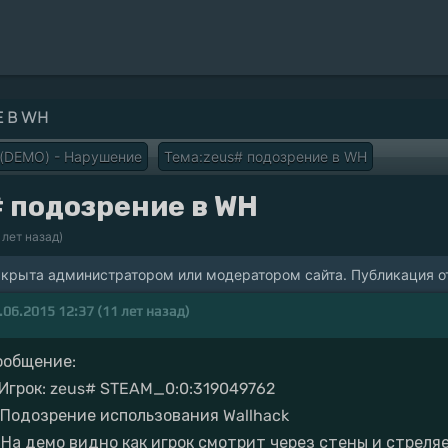
Е В WH
 (DEMO) - Нарушение
Тема:zeus# подозрение в WH
 подозрение в WH
 лет назад)
акрыта администратором или модератором сайта. Публикация от
.06.2015 12:37 (11 лет назад)
ообщение:
. Игрок: zeus# STEAM_0:0:319049762
. Подозрение использования Wallhack
. На демо видно как игрок смотрит через стены и стреля