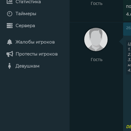
Статистика
Гость
п
Таймеры
4
Сервера
26
Жалобы игроков
Ц
1
Протесты игроков
2
Гость
3
м
Девушкам
4
DE