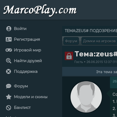
Войти
ТЕМА:ZEUS# ПОДОЗРЕНИ
Регистрация
Форум
Демки на игроков
Игровой мир
Тема:zeus#
Найти друзей
Гость
• 26.06.2015 12:37 (11
Поддержка
Эта тема з
26
Форум
С
Модели и скины
1
Банлист
2
3