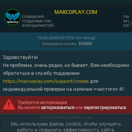
MARCOPLAY.COM
СООБЩЕНИЙ:
736
СОЗДАННЫХ ТЕМ:
341
БЛАГОДАРНОСТЕЙ:
335
19.03.2020 03:19 (6 лет назад)
#4888
Копировать ссылку
Здравствуйте!
Не проблема, очень редко, но бывает. Вам необходимо
обратиться в службу поддержки
https://marcoplay.com/support/create
для
индивидуальной проверки на наличие «чистого» IP.
Требуется авторизация
Вы можете
авторизоваться
или
зарегистрироваться
© 2011-2026 MarcoPolo Comp.
OpenStreetMap
contributors
Мы используем файлы cookie, чтобы улучшить
Политика конфиденциальности
работу и повысить эффективность сайта.
Договор публичной оферты